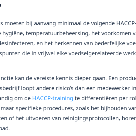
?
 moeten bij aanvang minimaal de volgende HACCP-
e hygiëne, temperatuurbeheersing, het voorkomen v
desinfecteren, en het herkennen van bederfelijke vo
rspunten die in vrijwel elke voedselgerelateerde we
unctie kan de vereiste kennis dieper gaan. Een prod
bedrijf loopt andere risico’s dan een medewerker i
tandig om de
HACCP-training
te differentiëren per r
 maar specifieke procedures, zoals het bijhouden va
n of het uitvoeren van reinigingsprotocollen, horen
pad.