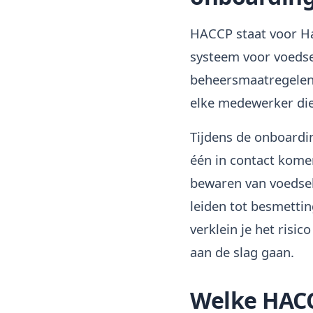
HACCP staat voor Haz
systeem voor voedselv
beheersmaatregelen 
elke medewerker die 
Tijdens de onboardi
één in contact komen
bewaren van voedsel
leiden tot besmetti
verklein je het risi
aan de slag gaan.
Welke HAC