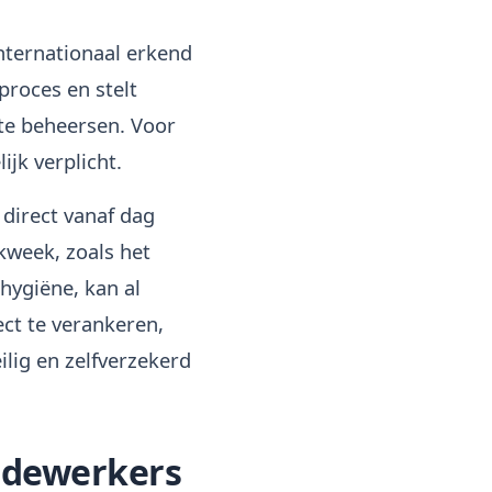
internationaal erkend
eproces en stelt
 te beheersen. Voor
jk verplicht.
direct vanaf dag
kweek, zoals het
ygiëne, kan al
ct te verankeren,
ilig en zelfverzekerd
edewerkers