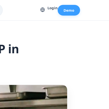
Login
Demo
P in