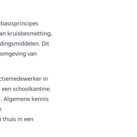
basisprincipes
an kruisbesmetting,
edingsmiddelen. Dit
rkomgeving van
uctiemedewerker in
n een schoolkantine.
ol. Algemene kennis
n
 thuis in een