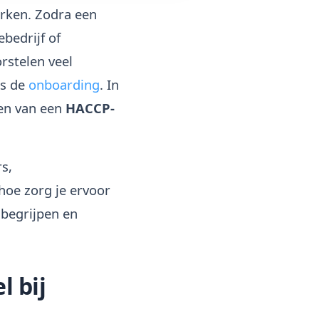
erken. Zodra een
bedrijf of
rstelen veel
ns de
onboarding
. In
ren van een
HACCP-
s,
 hoe zorg je ervoor
 begrijpen en
l bij