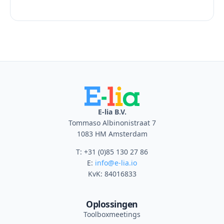
E-lia B.V.
Tommaso Albinonistraat 7
1083 HM Amsterdam
T: +31 (0)85 130 27 86
E:
info@e-lia.io
KvK: 84016833
Oplossingen
Toolboxmeetings