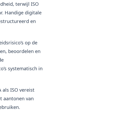
dheid, terwijl ISO
r. Handige digitale
estructureerd en
idsrisico’s op de
eren, beoordelen en
de
co’s systematisch in
 als ISO vereist
et aantonen van
ebruiken.