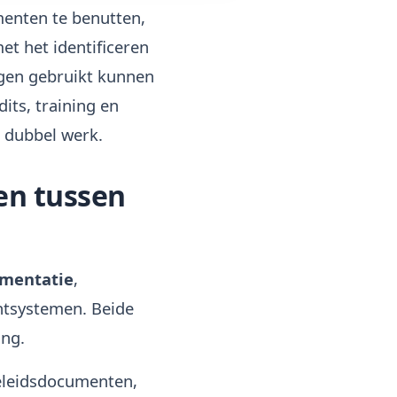
enten te benutten,
t het identificeren
ngen gebruikt kunnen
its, training en
t dubbel werk.
en tussen
umentatie
,
ntsystemen. Beide
ing.
beleidsdocumenten,