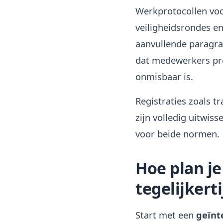
Werkprotocollen voo
veiligheidsrondes e
aanvullende paragraf
dat medewerkers pre
onmisbaar is.
Registraties zoals t
zijn volledig uitwis
voor beide normen.
Hoe plan j
tegelijkerti
Start met een
geïnt