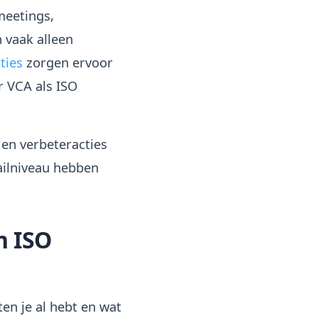
meetings,
 vaak alleen
ties
zorgen ervoor
 VCA als ISO
 en verbeteracties
tailniveau hebben
n ISO
n je al hebt en wat