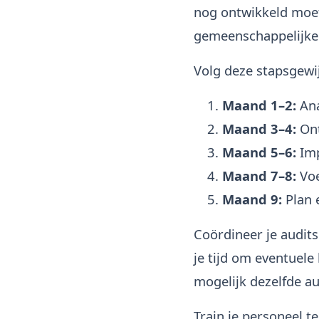
nog ontwikkeld moet 
gemeenschappelijke
Volg deze stapsgewi
Maand 1–2:
Ana
Maand 3–4:
Ont
Maand 5–6:
Imp
Maand 7–8:
Voe
Maand 9:
Plan 
Coördineer je audits
je tijd om eventuele
mogelijk dezelfde au
Train je personeel t