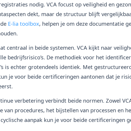
egistraties nodig. VCA focust op veiligheid en gezon
pecten dekt, maar de structuur blijft vergelijkbaa
 de
E-lia toolbox
, helpen je om deze documentatie g
 houden.
at centraal in beide systemen. VCA kijkt naar veilighe
lle bedrijfsrisico’s. De methodiek voor het identific
’s is echter grotendeels identiek. Met gestructureer
un je voor beide certificeringen aantonen dat je risi
erst.
tinue verbetering verbindt beide normen. Zowel VCA
e van procedures, het bijstellen van processen en h
cyclische aanpak kun je voor beide certificeringen g