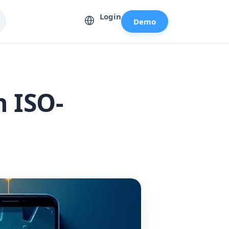
Login
Demo
 ISO-