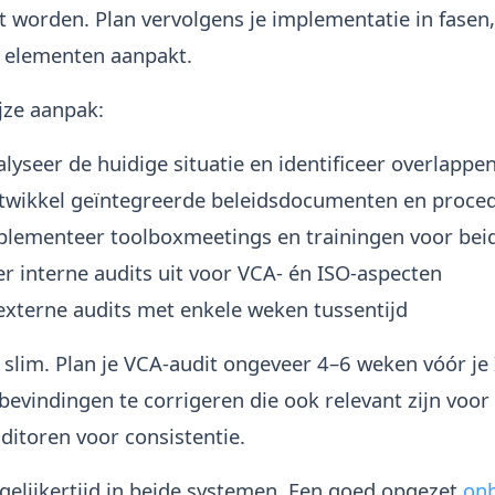
worden. Plan vervolgens je implementatie in fasen, 
 elementen aanpakt.
jze aanpak:
lyseer de huidige situatie en identificeer overlappe
wikkel geïntegreerde beleidsdocumenten en proce
lementeer toolboxmeetings en trainingen voor bei
r interne audits uit voor VCA- én ISO-aspecten
externe audits met enkele weken tussentijd
 slim. Plan je VCA-audit ongeveer 4–6 weken vóór je 
 bevindingen te corrigeren die ook relevant zijn voo
ditoren voor consistentie.
egelijkertijd in beide systemen. Een goed opgezet
on